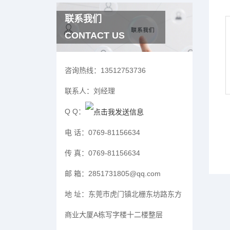
联系我们
CONTACT US
咨询热线：
13512753736
联系人：
刘经理
Q Q：
电 话：
0769-81156634
传 真：
0769-81156634
邮 箱：
2851731805@qq.com
地 址：
东莞市虎门镇北栅东坊路东方
商业大厦A栋写字楼十二楼整层