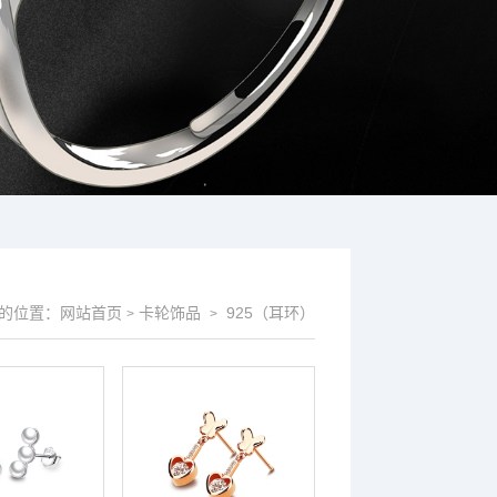
的位置：
网站首页
卡轮饰品
925（耳环）
>
>