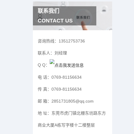
联系我们
CONTACT US
咨询热线：
13512753736
联系人：
刘经理
Q Q：
电 话：
0769-81156634
传 真：
0769-81156634
邮 箱：
2851731805@qq.com
地 址：
东莞市虎门镇北栅东坊路东方
商业大厦A栋写字楼十二楼整层