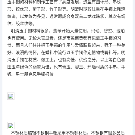
玉手镯的材料和制作工艺有了高度发展，造型有圆环形、串珠
形、绞丝形、辫子形、竹子形等。明清时期较注重在手镯上雕琢
纹饰，以龙纹为多见，通常琢成合身双首二龙戏珠状，其次有绳
纹、绞丝纹等。
明清玉手镯材料很多，翡翠开始大量使用，玛瑙、碧玺、琥珀
也有使用。无论大官显贵，还是市民商贾都有佩戴玉手镯的习
惯，而且人们往往把玉手镯的作用与爱情联系起来，赋予一种美
好、浪漫的情怀，在婚礼中流行以玉手镯作定情物或聘礼等。明
清玉手镯在材质、做工上，也有高低、优劣之分，以上等白色和
田玉与绿色的翡翠为佳，也有青玉、碧玉、玛瑙材质的手串、手
镯。男士朋克风手镯报价
不锈材质编辑不锈钢手镯采用不锈钢材质。不锈钢有很多品质