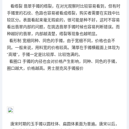
看绺裂 翡翠手镯的绺裂，在对光观察时比较容易看到，但有时
手镯里的石纹、色路也容易被看成绺裂，购买者需要在实践中比
较区分。表面看起来毫无瑕疵的，很可能是种不好，这时不容易
看出翡翠内部的问题，在挑选翡翠手镯时候也容易判断错误。而
种越好的翡翠，内部越清楚，绺裂等现象也越明显。
看形制 宽细同种、同色的手镯，由于宽细不同，价格也会不
同。一般来说，用料宽的价格较高。薄厚在手镯横截面上体现为
“高矮”，手镯一定是比较厚、比较饱满的。
看圈口 手镯的内径也会对价格产生影响，同种、同色的手镯，
圈口越大，价格越高。男士朋克风手镯报价
唐宋时期的玉手镯以圆柱体、扁圆体素面为普遍。唐宋以后，