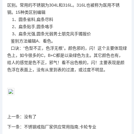
区别。常用的不锈钢为304L和316L。316L也被称为医用不锈
钢。15种类区别编辑
1、圆条省料,扁条尽料
2、扁条贴手,圆条咯手
3、扁条光强,圆条光弱男士朋克风手镯报价
鉴别方法编辑A．看色。
口诀：“色型不正，色浮无根”。颜色邪的，闪！这个主要体现绿
色上，如今很多的C，B+C都是以染绿色为主。其它颜色也有，
给人的感觉是色不正，邪气！看不出色根的，闪！主要表现是颜
色浮在表面上，没有从里到表的过渡，或过度不明显。
上一条：
没有了
下一条：
不锈钢戒指厂家供应常用指南,卡轮专业