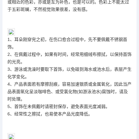
或相近的色彩，亦或是互为补色，也是可以的。色彩上不能太过
于五彩斑斓，不然视觉效果很差，没有感。
1、耳朵刚穿完之初，在伤口愈合过程中，先不要佩戴不锈钢首
饰。
2、在佩戴过程中，如果有时间，经常用细绒布擦拭，以保持首饰
的光亮。
3、游泳或洗澡时要取下首饰，以免碰到海水或池水后，表层产生
化学变化。
4、产品表面若有摩擦刮痕，容易加速银质或金属氧化，因此当产
品表面氧化呈淡咖啡色、或受氯化物(如游泳池水)腐蚀时，请及
时处理。
5、首饰在未佩戴时请密封保存，避免表面光度减弱。
6、经常性之擦拭，也易使本产品光度降低。